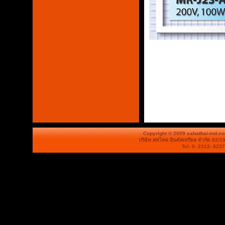
Copyright © 2009 sahathai-ind.c
บริษัท สหไทย อินดัสเทรียล จำกัด 92/1
Tel: 0- 2312- 823