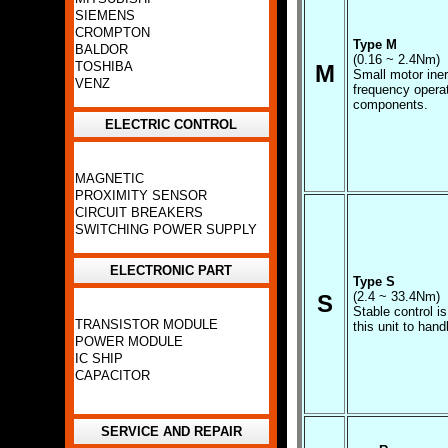
SIEMENS
CROMPTON
Type M
BALDOR
(0.16 ~ 2.4Nm)
TOSHIBA
M
Small motor iner
VENZ
frequency operat
components.
ELECTRIC CONTROL
MAGNETIC
PROXIMITY SENSOR
CIRCUIT BREAKERS
SWITCHING POWER SUPPLY
ELECTRONIC PART
Type S
(2.4 ~ 33.4Nm)
S
Stable control i
TRANSISTOR MODULE
this unit to hand
POWER MODULE
IC SHIP
CAPACITOR
SERVICE AND REPAIR