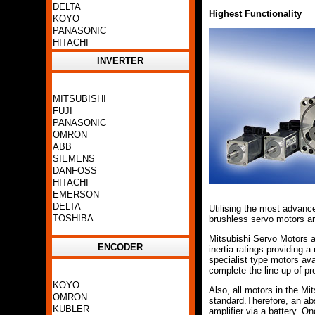
DELTA
Highest Functionality
KOYO
PANASONIC
HITACHI
INVERTER
MITSUBISHI
FUJI
PANASONIC
OMRON
ABB
SIEMENS
DANFOSS
HITACHI
EMERSON
DELTA
Utilising the most advanc
TOSHIBA
brushless servo motors a
Mitsubishi Servo Motors a
ENCODER
inertia ratings providing 
specialist type motors av
complete the line-up of pr
KOYO
Also, all motors in the Mi
OMRON
standard.Therefore, an ab
KUBLER
amplifier via a battery. 