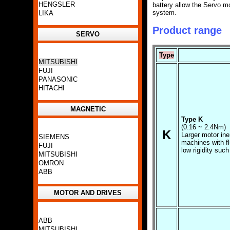
HENGSLER
battery allow the Servo m
system.
LIKA
Product range
SERVO
Type
MITSUBISHI
FUJI
PANASONIC
HITACHI
MAGNETIC
Type K
(0.16 ~ 2.4Nm)
K
Larger motor ine
SIEMENS
machines with fl
FUJI
low rigidity suc
MITSUBISHI
OMRON
ABB
MOTOR AND DRIVES
ABB
MITSUBISHI