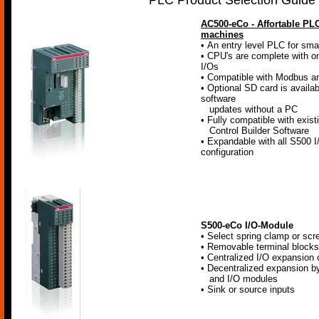
PLC Product Selection Guide
AC500-eCo - Affortable PLC
machines
• An entry level PLC for sma
• CPU's are complete with on
I/Os
• Compatible with Modbus a
• Optional SD card is availab
software
updates without a PC
• Fully compatible with exi
Control Builder Software
• Expandable with all S500 I/
configuration
S500-eCo I/O-Module
• Select spring clamp or sc
• Removable terminal blocks
• Centralized I/O expansion 
• Decentralized expansion by
and I/O modules
• Sink or source inputs