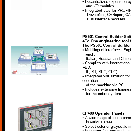
• Decentralized expansion by
and I/O modules
• Integrated I/Os for PROFI
DeviceNet, CANopen, CA
Bus interface modules
PS501 Control Builder Sof
eCo One engineering tool f
The PS501 Control Builder 
• Multilingual interface - En
French,
Italian, Russian and Chine
• Complies with internationa
FBD,
IL, ST, SFC, CFC)
• Integrated visualization f
operation
of the machine via PC
• Includes extensive librarie
for the entire system
CP400 Operator Panels
• A wide range of touch pane
in various sizes
• Select color or grayscale 
• Important features such as