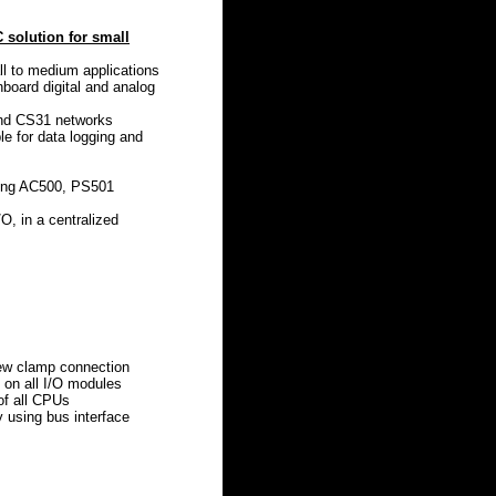
 solution for small
ll to medium applications
board digital and analog
nd CS31 networks
le for data logging and
sting AC500, PS501
O, in a centralized
rew clamp connection
 on all I/O modules
of all CPUs
 using bus interface