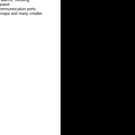
grated
communincation ports
he major and many smaller