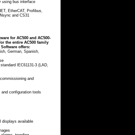
 using bus interface
NET, EtherCAT, Profibus,
Nsync and CS31
tware for AC500 and AC500-
or the entire AC500 family
Software offers:
glish, German, Spanish,
se
l standard IEC61131-3 (LAD,
or commissioning and
s and configuration tools
l displays available
images
 alarms, trending,