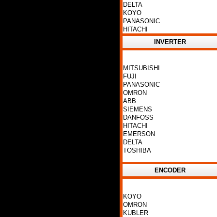
DELTA
KOYO
PANASONIC
HITACHI
INVERTER
MITSUBISHI
FUJI
PANASONIC
OMRON
ABB
SIEMENS
DANFOSS
HITACHI
EMERSON
DELTA
TOSHIBA
ENCODER
KOYO
OMRON
KUBLER