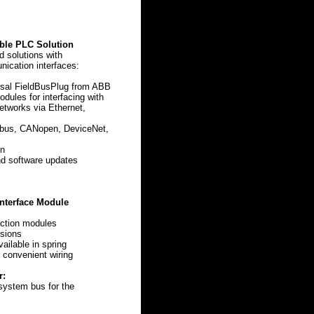
able PLC Solution
d solutions with
ication interfaces:
al FieldBusPlug from ABB
ules for interfacing with
tworks via Ethernet,
us, CANopen, DeviceNet,
en
nd software updates
nterface Module
unction modules
rsions
ailable in spring
 convenient wiring
r:
system bus for the