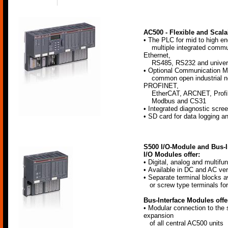
AC500 - Flexible and Scal
• The PLC for mid to high en
multiple integrated commun
Ethernet,
RS485, RS232 and univers
• Optional Communication Mod
common open industrial ne
PROFINET,
EtherCAT, ARCNET, Profib
Modbus and CS31
• Integrated diagnostic scre
• SD card for data logging a
S500 I/O-Module and Bus-I
I/O Modules offer:
• Digital, analog and multif
• Available in DC and AC ve
• Separate terminal blocks av
or screw type terminals for
Bus-Interface Modules offe
• Modular connection to the 
expansion
of all central AC500 units