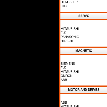
HENGSLER
LIKA
SERVO
MITSUBISHI
FUJI
PANASONIC
HITACHI
MAGNETIC
SIEMENS
FUJI
MITSUBISHI
OMRON
ABB
MOTOR AND DRIVES
ABB
MITSUBISHI