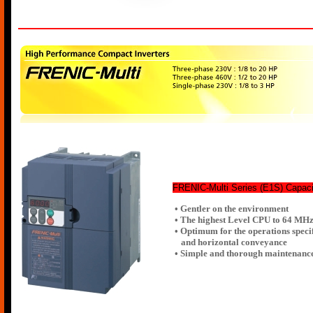
FRENIC-Multi Series (E1S) Capacit
• Gentler on the environment
• The highest Level CPU to 64 MH
• Optimum for the operations specif
and horizontal conveyance
• Simple and thorough maintenance