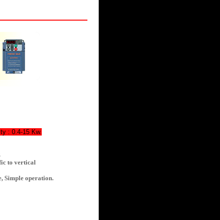
y : 0.4-15 Kw.
z
ic to vertical
, Simple operation.