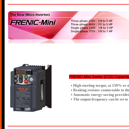
FRENIC-Mini Series (C1S) Capacity 
• High starting torque, at 150% or
• Braking resistor connectable to th
• Automatic energy-saving provided
• The output frequency can be set 