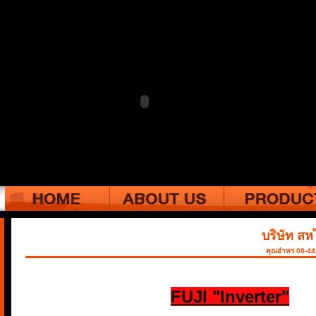
บริษัท สห
คุณอำพร 08-4
FUJI "Inverter"