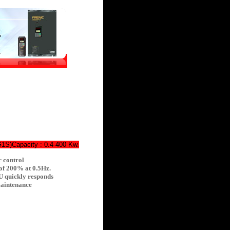
S)Capacity : 0.4-400 Kw.
 control
 of 200% at 0.5Hz.
U quickly responds
maintenance