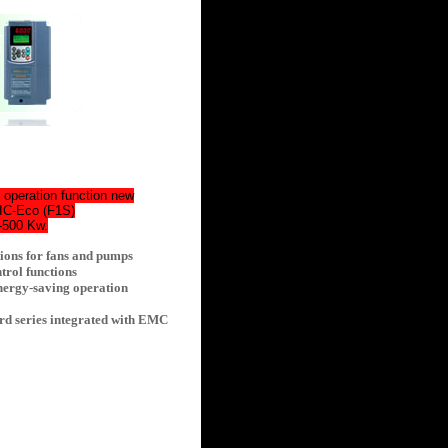
 operation function new
C-Eco (F1S)
4-500 Kw.
tions for fans and pumps
trol functions
nergy-saving operation
rd series integrated with EMC