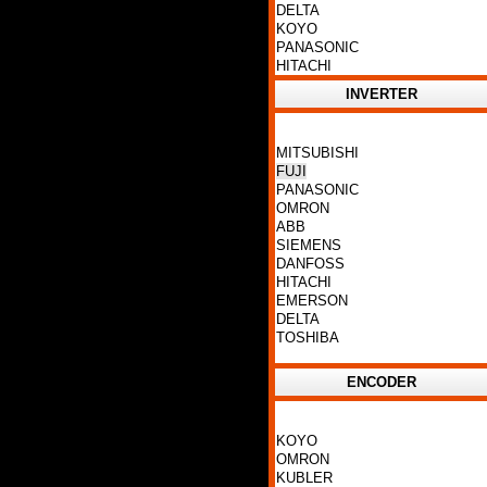
DELTA
KOYO
PANASONIC
HITACHI
INVERTER
MITSUBISHI
FUJI
PANASONIC
OMRON
ABB
SIEMENS
DANFOSS
HITACHI
EMERSON
DELTA
TOSHIBA
ENCODER
KOYO
OMRON
KUBLER