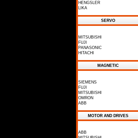
HENGSLER
LIKA
SERVO
MITSUBISHI
FUJI
PANASONIC
HITACHI
MAGNETIC
SIEMENS
FUJI
MITSUBISHI
OMRON
ABB
MOTOR AND DRIVES
ABB
MITSUBISHI