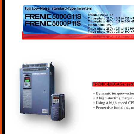
FRENIC-MEGASeries(G1
• Dynamic torque-vector
• A high starting torque
• Using a high-speed CP
• Protective functions, 