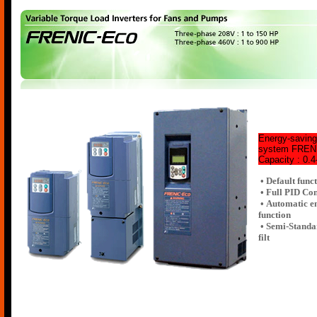
Energy-saving
system FRENI
Capacity : 0.
• Default func
• Full PID Con
• Automatic e
function
• Semi-Standa
filt