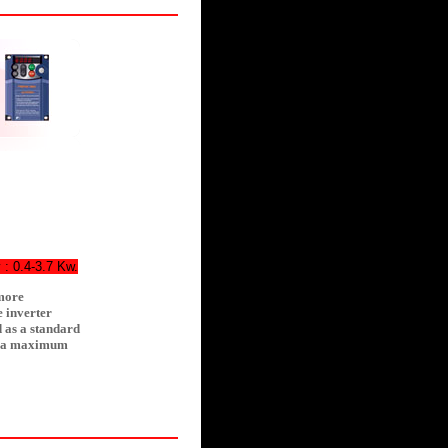
: 0.4-3.7 Kw.
 more
e inverter
 as a standard
to a maximum