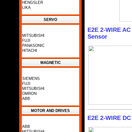
HENGSLER
LIKA
SERVO
E2E 2-WIRE AC 
Sensor
MITSUBISHI
FUJI
PANASONIC
HITACHI
MAGNETIC
SIEMENS
FUJI
MITSUBISHI
OMRON
ABB
MOTOR AND DRIVES
E2E 2-WIRE DC 
ABB
MITSUBISHI