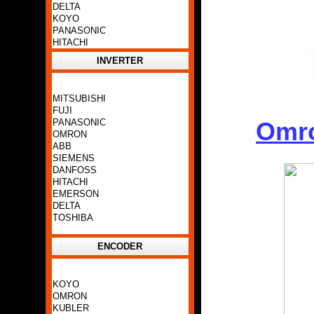
DELTA
KOYO
PANASONIC
HITACHI
INVERTER
MITSUBISHI
FUJI
PANASONIC
Omro
OMRON
ABB
SIEMENS
DANFOSS
HITACHI
EMERSON
DELTA
TOSHIBA
ENCODER
KOYO
OMRON
KUBLER