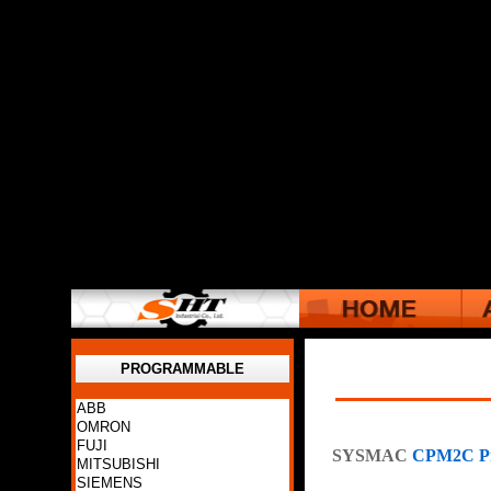
PROGRAMMABLE
ABB
OMRON
FUJI
SYSMAC
CPM2C Pro
MITSUBISHI
SIEMENS