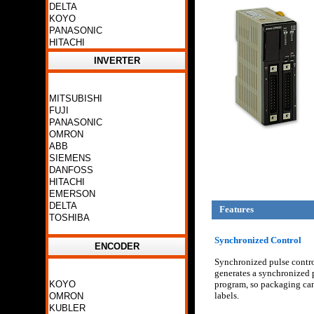
DELTA
KOYO
PANASONIC
HITACHI
INVERTER
MITSUBISHI
FUJI
PANASONIC
OMRON
ABB
SIEMENS
DANFOSS
HITACHI
EMERSON
DELTA
Features
TOSHIBA
Synchronized Control
ENCODER
Synchronized pulse control
generates a synchronized p
KOYO
program, so packaging can 
labels.
OMRON
KUBLER