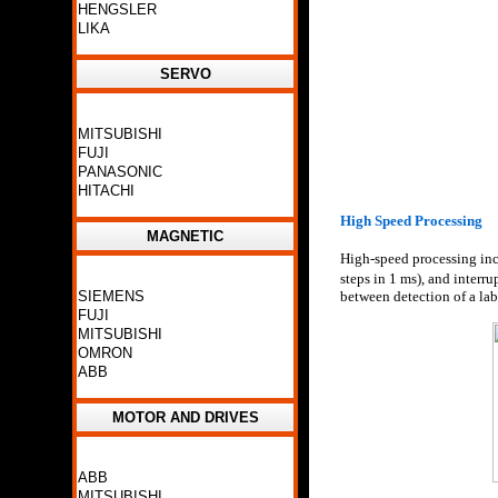
HENGSLER
LIKA
SERVO
MITSUBISHI
FUJI
PANASONIC
HITACHI
High Speed Processing
MAGNETIC
High-speed processing inc
steps in 1 ms), and interr
SIEMENS
between detection of a lab
FUJI
MITSUBISHI
OMRON
ABB
MOTOR AND DRIVES
ABB
MITSUBISHI