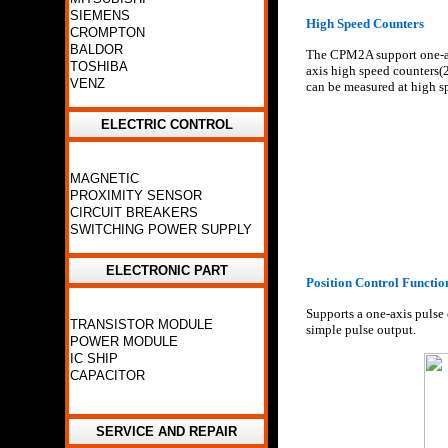
SIEMENS
High Speed Counters
CROMPTON
BALDOR
The CPM2A support one-ax
TOSHIBA
axis high speed counters(2
VENZ
can be measured at high s
ELECTRIC CONTROL
MAGNETIC
PROXIMITY SENSOR
CIRCUIT BREAKERS
SWITCHING POWER SUPPLY
ELECTRONIC PART
Position Control Functio
Supports a one-axis pulse
TRANSISTOR MODULE
simple pulse output.
POWER MODULE
IC SHIP
CAPACITOR
SERVICE AND REPAIR