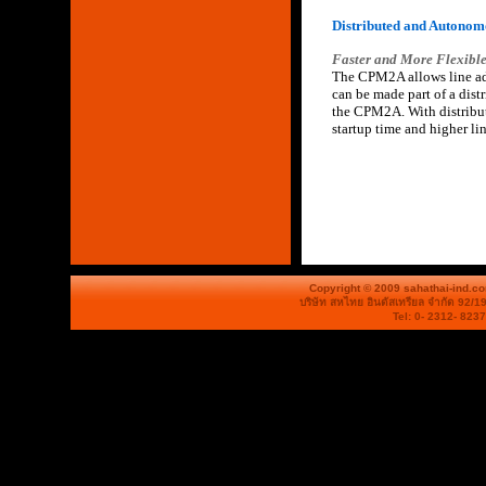
Distributed and Autonom
Faster and More Flexible
The CPM2A allows line add
can be made part of a dis
the CPM2A. With distribut
startup time and higher li
Copyright © 2009 sahathai-ind.c
บริษัท สหไทย อินดัสเทรียล จำกัด 92/1
Tel: 0- 2312- 823