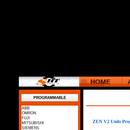
PROGRAMMABLE
ABB
OMRON
FUJI
ZEN
V2 Units Pro
MITSUBISHI
SIEMENS