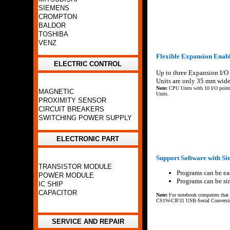
SIEMENS
CROMPTON
BALDOR
TOSHIBA
VENZ
Flexible Expansion Enabl
ELECTRIC CONTROL
Up to three Expansion I/O 
Units are only 35 mm wide
Note:
CPU Units with 10 I/O points
MAGNETIC
Units.
PROXIMITY SENSOR
CIRCUIT BREAKERS
SWITCHING POWER SUPPLY
ELECTRONIC PART
Support Software with Si
TRANSISTOR MODULE
Programs can be ea
POWER MODULE
Programs can be si
IC SHIP
CAPACITOR
Note:
For notebook computers that 
CS1W-CIF31 USB-Serial Conversio
SERVICE AND REPAIR