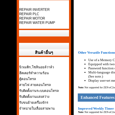
REPAIR INVERTER
REPAIR PLC
REPAIR MOTOR
REPAIR WATER PUMP
สินค้าอื่นๆ
Other Versatile Functions
Use of a Memory Ca
Equipped with two 
นิวเมติก,โซลินอยล์วาล์ว
Password function e
Multi-language disp
ฮีตเตอร์ทำความร้อน
(See note.)
ตู้คอนโทรล
Display user-set me
สายไฟ สายคอนโทรล
Note:
Not supported for ZEN-
o
C2
o
รับติดตั้งงานระบบคอนโทรล
รับติดตั้งงานแสงสว่าง
Enhanced Features
รับขนย้ายเครื่องจักร
จำหน่ายใบเลื่อยสายพาน
Improved Weekly Timer 
Note:
Not supported for ZEN-
o
C2
o