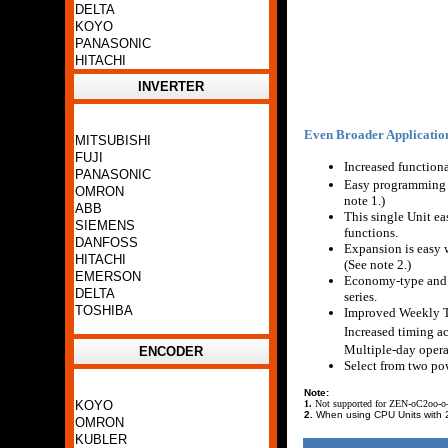
DELTA
KOYO
PANASONIC
HITACHI
INVERTER
Even Broader Application
MITSUBISHI
FUJI
Increased function
PANASONIC
Easy programming i
OMRON
note 1.)
ABB
This single Unit ea
SIEMENS
functions.
DANFOSS
Expansion is easy w
HITACHI
(See note 2.)
EMERSON
Economy-type and 
DELTA
series.
TOSHIBA
Improved Weekly Ti
Increased timing a
Multiple-day opera
ENCODER
Select from two po
Note:
KOYO
1.
Not supported for ZEN-
o
C2
oo
-
o
2.
When using CPU Units with 2
OMRON
KUBLER