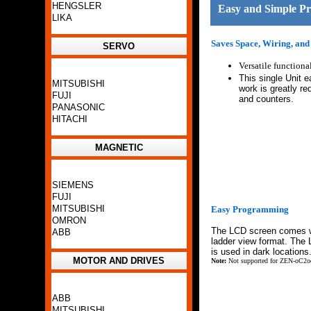
HENGSLER
Easy and Simple Pr
LIKA
Saves Space, Wiring, and 
SERVO
Versatile function
This single Unit e
MITSUBISHI
work is greatly re
FUJI
and counters.
PANASONIC
HITACHI
MAGNETIC
SIEMENS
FUJI
MITSUBISHI
Easy Programming
OMRON
The LCD screen comes wit
ABB
ladder view format. The 
is used in dark locations
MOTOR AND DRIVES
Note:
Not supported for ZEN-
o
C2
o
ABB
MITSUBISHI