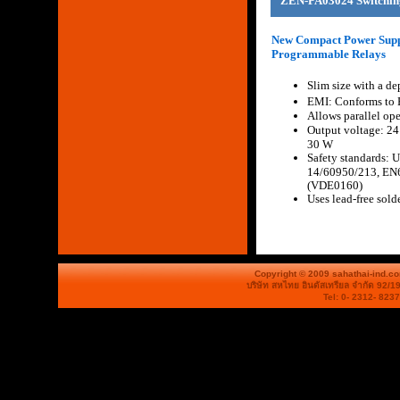
ZEN-PA03024 Switchin
New Compact Power Supp
Programmable Relays
Slim size with a dep
EMI: Conforms to 
Allows parallel ope
Output voltage: 24
30 W
Safety standards:
14/60950/213, EN
(VDE0160)
Uses lead-free sold
Copyright © 2009 sahathai-ind.c
บริษัท สหไทย อินดัสเทรียล จำกัด 92/1
Tel: 0- 2312- 823