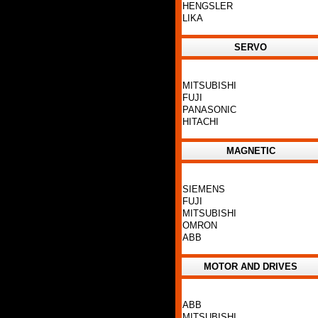
HENGSLER
LIKA
SERVO
MITSUBISHI
FUJI
PANASONIC
HITACHI
MAGNETIC
SIEMENS
FUJI
MITSUBISHI
OMRON
ABB
MOTOR AND DRIVES
ABB
MITSUBISHI