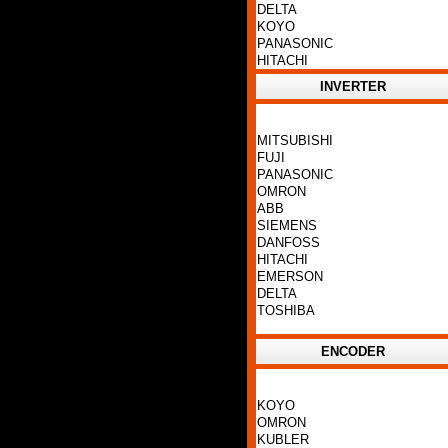
DELTA
KOYO
PANASONIC
HITACHI
INVERTER
MITSUBISHI
FUJI
PANASONIC
OMRON
ABB
SIEMENS
DANFOSS
HITACHI
EMERSON
DELTA
TOSHIBA
ENCODER
KOYO
OMRON
KUBLER