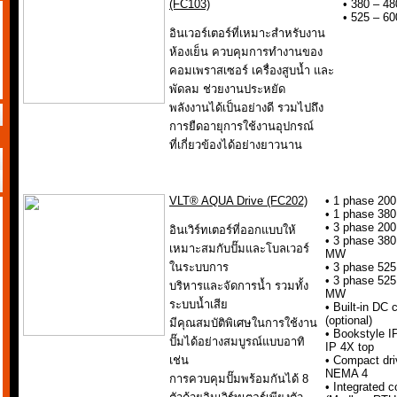
(FC103)
• 380 – 4
• 525 – 6
อินเวอร์เตอร์ที่เหมาะสำหรับงาน
ห้องเย็น ควบคุมการทำงานของ
คอมเพราสเซอร์ เครื่องสูบน้ำ และ
พัดลม ช่วยงานประหยัด
พลังงานได้เป็นอย่างดี รวมไปถึง
การยืดอายุการใช้งานอุปกรณ์
ที่เกี่ยวข้องได้อย่างยาวนาน
VLT® AQUA Drive (FC202)
• 1 phase 200
• 1 phase 380
• 3 phase 200
อินเวิร์ทเตอร์ที่ออกแบบให้
• 3 phase 380
เหมาะสมกับปั๊มและโบลเวอร์
MW
ในระบบการ
• 3 phase 525
• 3 phase 525
บริหารและจัดการน้ำ รวมทั้ง
MW
ระบบน้ำเสีย
• Built-in DC c
(optional)
มีคุณสมบัติพิเศษในการใช้งาน
• Bookstyle I
ปั๊มได้อย่างสมบูรณ์แบบอาทิ
IP 4X top
เช่น
• Compact dri
NEMA 4
การควบคุมปั๊มพร้อมกันได้ 8
• Integrated 