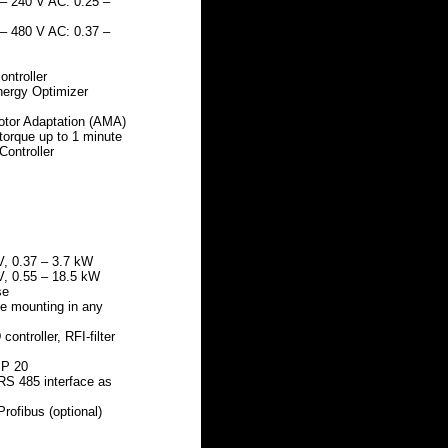
 – 240 V AC: 0.25 –
 – 480 V AC: 0.37 –
ontroller
nergy Optimizer
otor
Adaptation (AMA)
torque
up to 1 minute
Controller
V, 0.37 – 3.7 kW
V, 0.55 – 18.5 kW
se
de mounting in any
 controller, RFI-filter
IP 20
 RS 485 interface as
Profibus (optional)