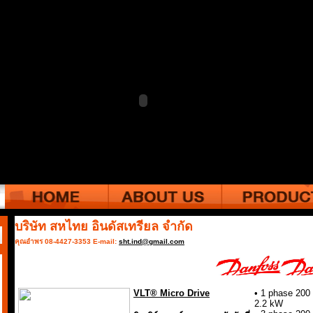
บริษัท สหไทย อินดัสเทรียล จำกัด
คุณอำพร 08-4427-3353 E-mail:
sht.ind@gmail.com
VLT® Micro Drive
• 1 phase 200
2.2 kW