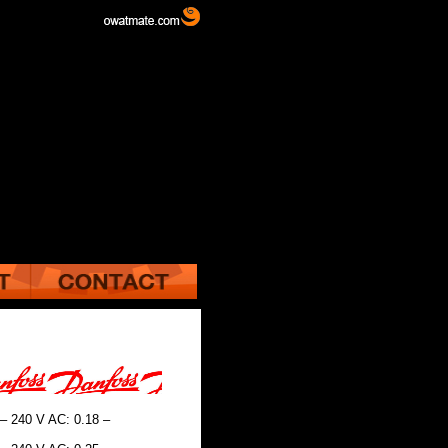
 – 240 V AC: 0.18 –