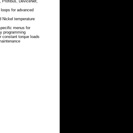
 Profibus, DeviceNet,
D loops for advanced
d Nickel temperature
specific menus for
sy programming
or constant torque loads
maintenance