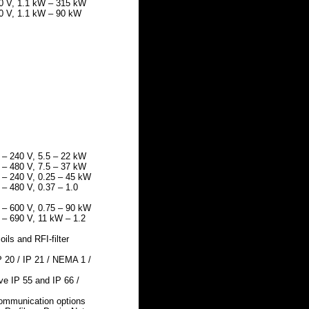
80 V, 1.1 kW – 315 kW
00 V, 1.1 kW – 90 kW
 – 240 V, 5.5 – 22 kW
 – 480 V, 7.5 – 37 kW
 – 240 V, 0.25 – 45 kW
 – 480 V, 0.37 – 1.0
 – 600 V, 0.75 – 90 kW
 – 690 V, 11 kW – 1.2
oils and RFI-filter
P 20 / IP 21 / NEMA 1 /
ve IP 55 and IP 66 /
communication options