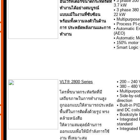
• 3 phase 200
อินเวิร์ทเตอร์ขนาดกระทัดรัดที่
3.7 kW
ทำงานได้อย่างสมบูรณ์
• 3 phase 380
แบบแม้ในงานที่ซับซ้อน
22 kW
• Multipurpose
พร้อมทั้งความลงตัวในด้าน
• Process PI-c
การ ประหยัดพลังงานและการ
• Automatic E
(AEO)
ทำงาน
•
Automatic M
• 150%
motor 
• Smart Logic 
VLT® 2800 Series
• 200 – 240 
• 380 – 480 
• Multipurpo
ไดรฟ์์ขนาดกระทัดรัดที่มี
• Side-by-si
เสถียรภาพในการทำงานสูง
direction
ถูกออกแบบให้สามารถประหยัด
• Built-in PID
and DC coils
พื้นที่ในการติดตั้งด้วยรูป ทรง
• Bookstyle 
คล้ายหนังสือ
• Integrated
standard
ให้ความสมดุลย์ด้านการ
• Integrated 
ออกแบบเพื่อให้มีกำลังการใช้
งาน ที่เหมาะสม