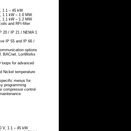
, 1.1 – 45 kW
V, 1.1 kW – 1.0 MW
V, 1.1 kW – 1.2 MW
coils and RFI-filter
IP 20 / IP 21 / NEMA 1
ve IP 55 and IP 66 /
 communication options
, BACnet, LonWorks
D loops for advanced
d Nickel temperature
 specific menus for
sy programming
for compressor control
 maintenance
0 V, 1.1 – 45 kW