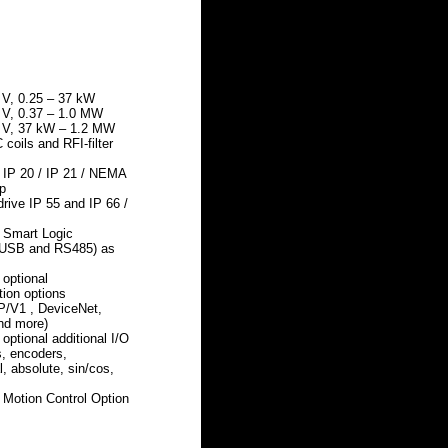
 V, 0.25 – 37 kW
 V, 0.37 – 1.0 MW
0 V, 37 kW – 1.2 MW
C coils and RFI-filter
 IP 20 / IP 21 / NEMA
op
rive IP 55 and IP 66 /
d Smart Logic
 (USB and RS485) as
 optional
ion options
P/V1 , DeviceNet,
nd more)
 optional additional I/O
’s, encoders,
l, absolute, sin/cos,
d Motion Control Option