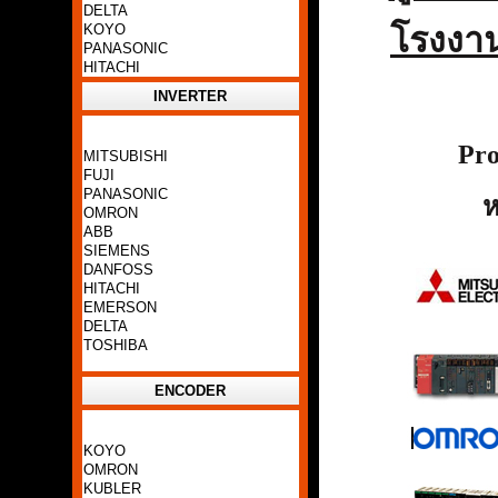
DELTA
โรงงา
KOYO
PANASONIC
HITACHI
INVERTER
Pro
MITSUBISHI
FUJI
PANASONIC
ห
OMRON
ABB
SIEMENS
DANFOSS
HITACHI
EMERSON
DELTA
TOSHIBA
ENCODER
KOYO
OMRON
KUBLER