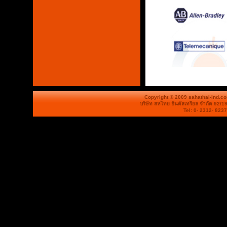
Copyright © 2009 sahathai-ind.c
บริษัท สหไทย อินดัสเทรียล จำกัด 92/1
Tel: 0- 2312- 823