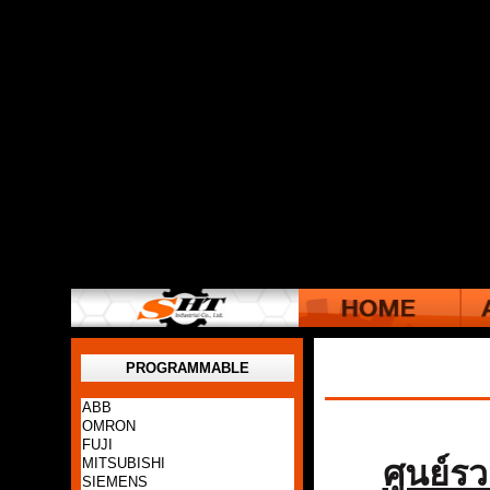
PROGRAMMABLE
ABB
OMRON
FUJI
ศูนย์ร
MITSUBISHI
SIEMENS